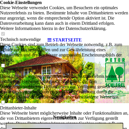
Cookie-Einstellungen
Diese Webseite verwendet Cookies, um Besuchern ein optimales
Nutzererlebnis zu bieten. Bestimmte Inhalte von Drittanbietern werden
nur angezeigt, wenn die entsprechende Option aktiviert ist. Die
Datenverarbeitung kann dann auch in einem Drittland erfolgen.
Weitere Informationen hierzu in der Datenschutzerklärung.
Technisch notwendige
STARTSEITE
Diese Cookies sind zum Betrieb der Webseite notwendig, z.B. zum
Schutz vor Hackerangriffen und zur Gewährleistung eines
konsistenten und der Nachfrage angepassten Erscheinungsbilds der
Seite.
Analytische
Diese Cookies werden verwendet, um das Nutzererlebnis weiter zu
optimieren. Hierunter fallen auch Statistiken, die dem
Webseitenbetreiber von Drittanbietern zur Verfügung gestellt werden,
sowie die Ausspielung von personalisierter Werbung durch die
Nachverfolgung der Nutzeraktivität über verschiedene Webseiten.
Drittanbieter-Inhalte
Diese Webseite bietet möglicherweise Inhalte oder Funktionalitäten an,
Neuigkeiten
die von Drittanbietern eigenverantwortlich zur Verfügung gestellt
werden. Diese Drittanbieter können eigene Cookies setzen, z.B. um
die Nutzeraktivität zu verfolgen oder ihre Angebote zu personalisieren